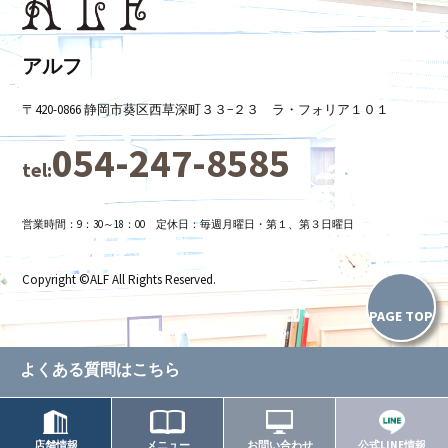
ナ
ビ
アルフ
〒420-0866 静岡市葵区西草深町３３−２３ ラ・フォリア１０１
ゲ
054-247-8585
tel:
ー
営業時間：9：30～18：00 定休日：毎週月曜日・第１、第３日曜日
シ
Copyright ©ALF All Rights Reserved.
ョ
PAGE TOP
ン
よくある質問はこちら
店舗情報
メニュー
お問い合わせ
公式LINE情報