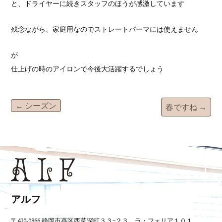
と、ドライヤーに続きスタッフのほうが感激しています
残念ながら、家庭用なのでストレートパーマには使えません
が
仕上げの時のアイロンで今後大活躍するでしょう
投
←
シーズン
春ですね
→
稿
ナ
ビ
アルフ
〒420-0866 静岡市葵区西草深町３３−２３ ラ・フォリア１０１