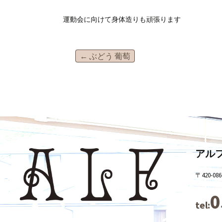
運動会に向けて身体造りも頑張ります
投
←
ぶどう 葡萄
稿
ナ
ビ
アル
ゲ
〒420
0
tel:
ー