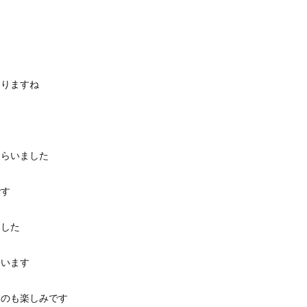
ありますね
もらいました
です
ました
ています
るのも楽しみです