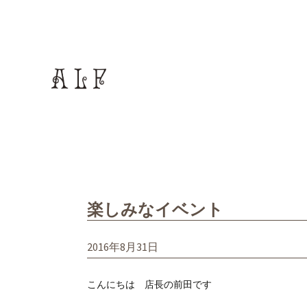
コ
ン
テ
ン
ツ
へ
ス
キ
ッ
楽しみなイベント
プ
2016年8月31日
こんにちは 店長の前田です