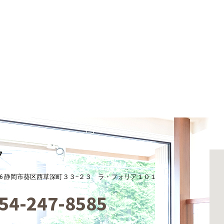
フ
-0866 静岡市葵区西草深町３３−２３ ラ・フォリア１０１
54-247-8585