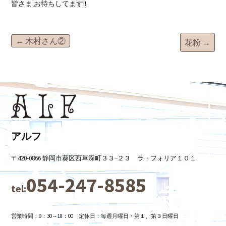
皆さま お待ちしてます!!
投
←
木村さん②
花粉
→
稿
ナ
ビ
アルフ
〒420-0866 静岡市葵区西草深町３３−２３ ラ・フォリア１０１
ゲ
054-247-8585
tel:
ー
営業時間：9：30～18：00 定休日：毎週月曜日・第１、第３日曜日