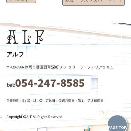
投
稿
ナ
ビ
アルフ
〒420-0866 静岡市葵区西草深町３３−２３ ラ・フォリア１０１
ゲ
054-247-8585
tel:
ー
営業時間：9：30～18：00 定休日：毎週月曜日・第１、第３日曜日
シ
Copyright ©ALF All Rights Reserved.
ョ
PAGE TOP