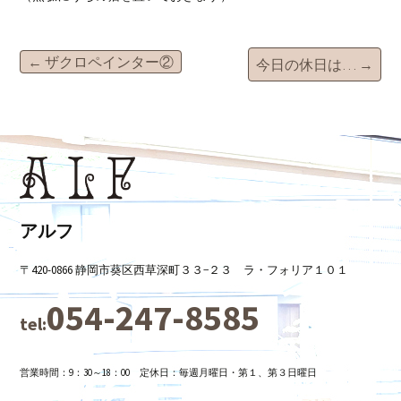
投
←
ザクロペインター②
今日の休日は…
→
稿
ナ
ビ
アルフ
〒420-0866 静岡市葵区西草深町３３−２３ ラ・フォリア１０１
ゲ
054-247-8585
tel:
ー
営業時間：9：30～18：00 定休日：毎週月曜日・第１、第３日曜日